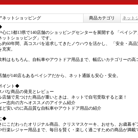
アネットショッピング
商品カテゴリ
ネット
◆
中心に1都13県で140店舗のショッピングセンターを展開する 「ベイシ
ネットショッピング」です。
ら約60年間、高コスパを追求してきたノウハウを活かし、 「安全・高
を充実。
飲料はもちろん、自転車やアウトドア用品まで、幅広いカテゴリーの高
店舗が140店もあるベイシアだから、ネット通販も安心・安全。
ポイント◆
スパな商品の発見とレビュー
ル店舗で見つけた商品が重いときは、ネットで自宅受取すると楽！
シー志向の方へオススメのアイテム紹介
ほど安いのに高品質な自転車やアウトドア用品の紹介
に◆
さにこだわったオリジナル商品、クリスマスケーキ、おせち、お歳暮ギ
や行楽レジャー用品まで、毎日を賢く・楽しく過ごすための商品が満載