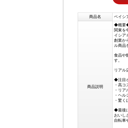
商品名
ベイシ
◆概要
関東を
イシア
創業か
ル商品
食品や
す。
リアル
◆注目
・高コ
商品説明
・リア
・ヘル
・驚く
◆最後
おいし
自転車