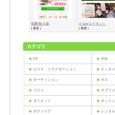
肌断食の湯
A`kin(エイキン）
( 美容 )
( 美容 )
カテゴリ
FX
SIM
エステ・リラクゼーション
エンタ
オーディション
ガス
コスメ
サプリ
ダイエット
ネット
ボディケア
レンタ