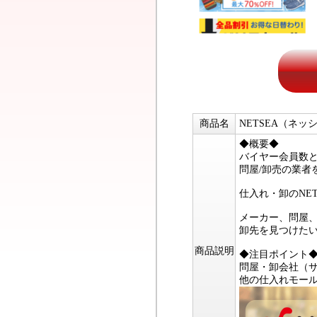
商品名
NETSEA（ネッ
◆概要◆
バイヤー会員数
問屋/卸売の業者
仕入れ・卸のNE
メーカー、問屋
卸先を見つけたい
商品説明
◆注目ポイント
問屋・卸会社（
他の仕入れモー