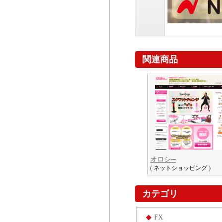
関連商品
オロシ─
( ネットショッピング )
カテゴリ
FX