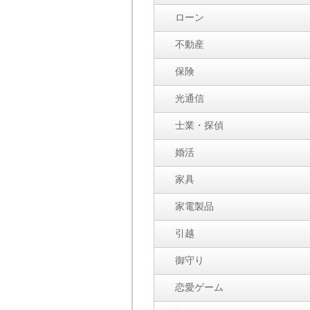
ローン
不動産
保険
光通信
士業・探偵
婚活
家具
家電製品
引越
御守り
恋愛ゲーム